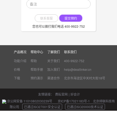
联系客服
提交预约
您也可以拨打我们电话 400-9922-752
产品概况
帮助中心
了解我们
联系我们
功能介绍
帮助
关于我们
400-9922-752
价格
帮助手册
加入我们
help@deallinker.cn
下载
预约演示
渠道合作
北京市海淀区中关村大街18号B座9层9
友情链接：
费耘官网
|
好会计
京公网安备 11010802030239号
京ICP备17021183号-1
北京缔联科技有
限公司
已通过ISO27001安全认证
已通过ISO20000技术认证